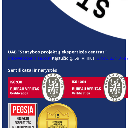
UAB “Statybos projektų ekspertizės centras”
info@ekspertize.com
Kęstučio g. 59, Vilnius
+370 5 231 378
Sertifikatai ir narystės