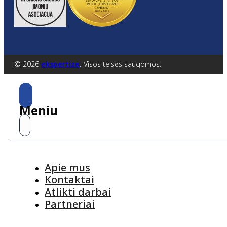
© 2026
ekspertize
.
Visos teisės saugomos.
Meniu
Apie mus
Kontaktai
Atlikti darbai
Partneriai