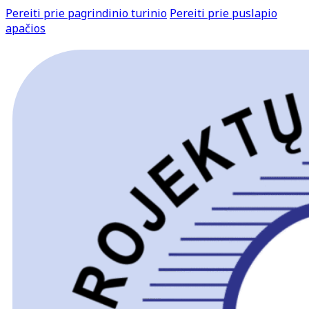
Pereiti prie pagrindinio turinio
Pereiti prie puslapio
apačios